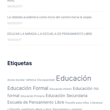
REAL
28/05/2017
La rebeldía académica como inicio del camino hacia la utopía
02/03/2017
EDUCAR LA MIRADA: LA ESCUELA DE PENSAMIENTO LIBRE
15/01/2017
Etiquetas
Educación
Acoso escolar
defensa
Discapacidad
Educación Formal
Educación no
Educación Infantil
formal
Educación Secundaria
Educación Primaria
Escuela de Pensamiento Libre
filosofía para niños
Literatura
y FIlosofía
manifiesto
Moral y ética
Pensamiento y realidad