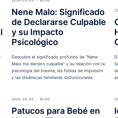
2026-03-03
BLOG
Nene Malo: Significado
2
de Declararse Culpable
l
y su Impacto
Psicológico
l
Descubre el significado profundo de "Nene
D
Malo me declaro culpable" y su relación con la
S
psicología del trauma, las fobias de impulsión
d
y las dinámicas familiares disfuncionales.
a
2026-03-05
BLOG
2
Patucos para Bebé en