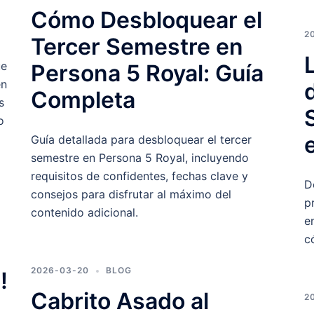
Cómo Desbloquear el
2
Tercer Semestre en
ue
Persona 5 Royal: Guía
en
Completa
s
o
Guía detallada para desbloquear el tercer
semestre en Persona 5 Royal, incluyendo
requisitos de confidentes, fechas clave y
D
consejos para disfrutar al máximo del
p
contenido adicional.
e
c
2026-03-20
BLOG
!
Cabrito Asado al
2