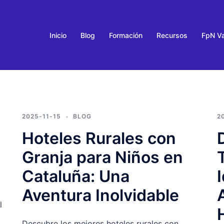
Inicio
Blog
Formación
Recursos
FpN Va
2025-11-15
BLOG
2
Hoteles Rurales con
Granja para Niños en
Cataluña: Una
Aventura Inolvidable
l
Descubre los mejores hoteles rurales con