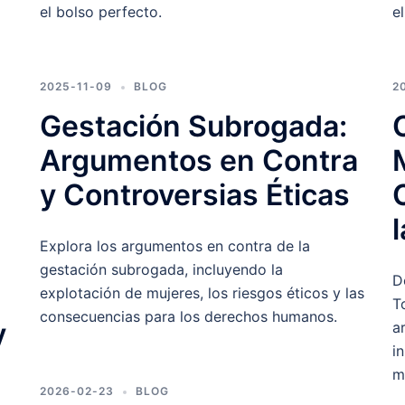
el bolso perfecto.
e
2025-11-09
BLOG
2
Gestación Subrogada:
Argumentos en Contra
y Controversias Éticas
Explora los argumentos en contra de la
gestación subrogada, incluyendo la
D
explotación de mujeres, los riesgos éticos y las
T
consecuencias para los derechos humanos.
y
a
i
m
2026-02-23
BLOG