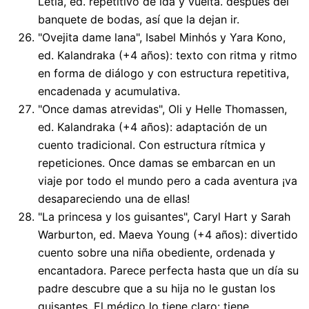
Letia, ed. repetitivo de ida y vuelta. después del
banquete de bodas, así que la dejan ir.
"Ovejita dame lana", Isabel Minhós y Yara Kono,
ed. Kalandraka (+4 años): texto con ritma y ritmo
en forma de diálogo y con estructura repetitiva,
encadenada y acumulativa.
"Once damas atrevidas", Oli y Helle Thomassen,
ed. Kalandraka (+4 años): adaptación de un
cuento tradicional. Con estructura rítmica y
repeticiones. Once damas se embarcan en un
viaje por todo el mundo pero a cada aventura ¡va
desapareciendo una de ellas!
"La princesa y los guisantes", Caryl Hart y Sarah
Warburton, ed. Maeva Young (+4 años): divertido
cuento sobre una niña obediente, ordenada y
encantadora. Parece perfecta hasta que un día su
padre descubre que a su hija no le gustan los
guisantes. El médico lo tiene claro: tiene