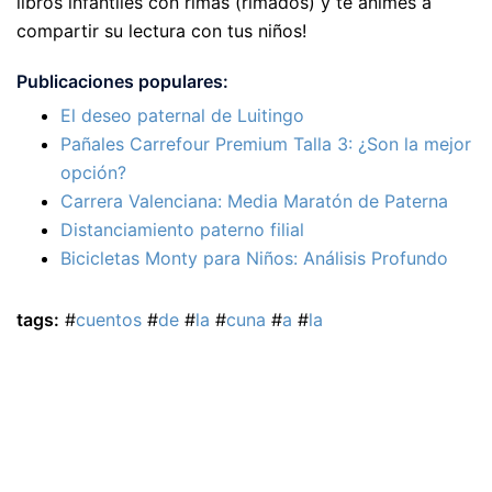
libros infantiles con rimas (rimados) y te animes a
compartir su lectura con tus niños!
Publicaciones populares:
El deseo paternal de Luitingo
Pañales Carrefour Premium Talla 3: ¿Son la mejor
opción?
Carrera Valenciana: Media Maratón de Paterna
Distanciamiento paterno filial
Bicicletas Monty para Niños: Análisis Profundo
tags:
#
cuentos
#
de
#
la
#
cuna
#
a
#
la