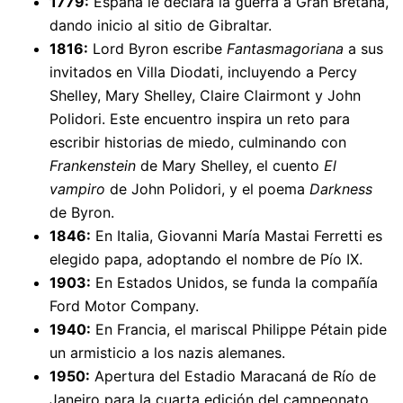
1779:
España le declara la guerra a Gran Bretaña,
dando inicio al sitio de Gibraltar.
1816:
Lord Byron escribe
Fantasmagoriana
a sus
invitados en Villa Diodati, incluyendo a Percy
Shelley, Mary Shelley, Claire Clairmont y John
Polidori. Este encuentro inspira un reto para
escribir historias de miedo, culminando con
Frankenstein
de Mary Shelley, el cuento
El
vampiro
de John Polidori, y el poema
Darkness
de Byron.
1846:
En Italia, Giovanni María Mastai Ferretti es
elegido papa, adoptando el nombre de Pío IX.
1903:
En Estados Unidos, se funda la compañía
Ford Motor Company.
1940:
En Francia, el mariscal Philippe Pétain pide
un armisticio a los nazis alemanes.
1950:
Apertura del Estadio Maracaná de Río de
Janeiro para la cuarta edición del campeonato