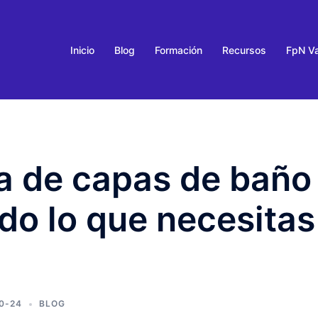
Inicio
Blog
Formación
Recursos
FpN Va
a de capas de baño
do lo que necesitas
0-24
BLOG