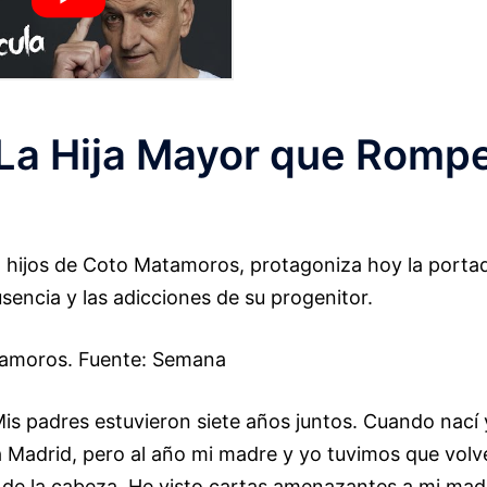
La Hija Mayor que Romp
o hijos de Coto Matamoros, protagoniza hoy la porta
usencia y las adicciones de su progenitor.
amoros. Fuente: Semana
is padres estuvieron siete años juntos. Cuando nací 
a Madrid, pero al año mi madre y yo tuvimos que volv
l de la cabeza. He visto cartas amenazantes a mi mad