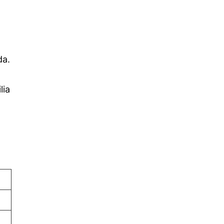
da.
lia