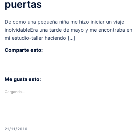
puertas
De como una pequeña niña me hizo iniciar un viaje
inolvidableEra una tarde de mayo y me encontraba en
mi estudio-taller haciendo […]
Comparte esto:
Haz
Haz
Haz
Haz
Haz
clic
clic
clic
clic
clic
Me gusta esto:
para
para
para
para
para
compartir
compartir
compartir
compartir
compartir
Cargando...
en
en
en
en
en
Twitter
Facebook
LinkedIn
Pinterest
Tumblr
(Se
(Se
(Se
(Se
(Se
abre
abre
abre
abre
abre
en
en
en
en
en
21/11/2016
una
una
una
una
una